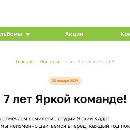
льбомы
Акции
Ко
Главная
—
Новости
—
7 лет Яркой команде!
30 января 2024
7 лет Яркой команде!
ы отмечаем семилетие студии Яркий Кадр!
 мы неизменно двигаемся вперед, каждый год по