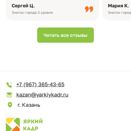
плотная бумага, красивый дизайн….
смотреть ч
Сергей Ц.
Мария К.
видео с де
Небольшо
Знаток города 2 уровня
Знаток город
Читать все отзывы
+7 (967) 365-43-65
kazan@yarkiykadr.ru
г. Казань