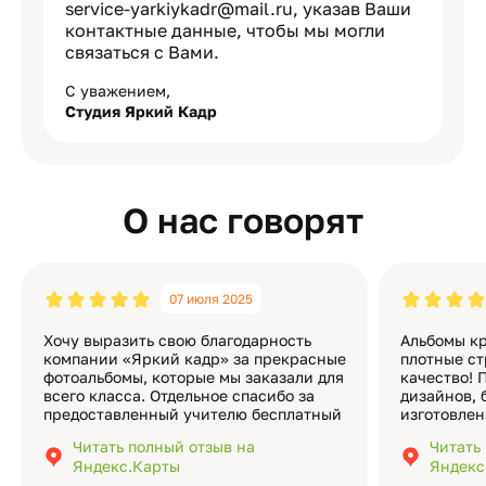
serviсe-yarkiykadr@mail.ru, указав Ваши
контактные данные, чтобы мы могли
связаться с Вами.
С уважением,
Студия Яркий Кадр
О нас говорят
07 июля 2025
Хочу выразить свою благодарность
Альбомы кр
компании «Яркий кадр» за прекрасные
плотные ст
фотоальбомы, которые мы заказали для
качество! 
всего класса. Отдельное спасибо за
дизайнов, 
предоставленный учителю бесплатный
изготовлен
экземпляр — это очень приятно и
различные
Читать полный отзыв на
Читать
подчёркивает значимость события.
оформлени
Яндекс.Карты
Яндекс
Качество альбомов на высшем уровне:
добавить 