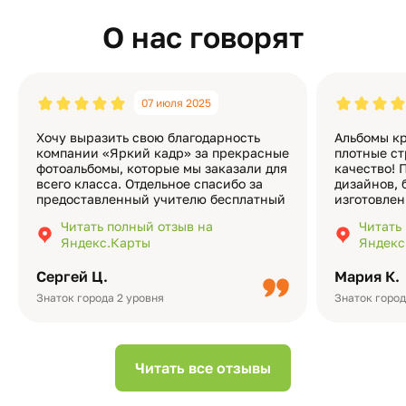
О нас говорят
07 июля 2025
Хочу выразить свою благодарность
Альбомы кр
компании «Яркий кадр» за прекрасные
плотные ст
фотоальбомы, которые мы заказали для
качество! 
всего класса. Отдельное спасибо за
дизайнов, 
предоставленный учителю бесплатный
изготовлен
экземпляр — это очень приятно и
различные
Читать полный отзыв на
Читать
подчёркивает значимость события.
оформлени
Яндекс.Карты
Яндекс
Качество альбомов на высшем уровне:
добавить 
плотная бумага, красивый дизайн….
смотреть ч
Сергей Ц.
Мария К.
видео с де
Небольшо
Знаток города 2 уровня
Знаток город
Читать все отзывы