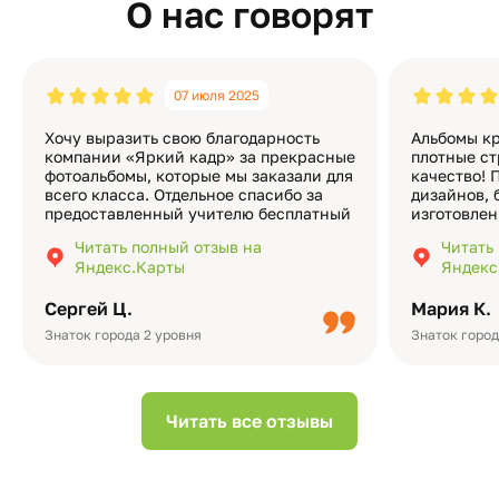
О нас говорят
07 июля 2025
Хочу выразить свою благодарность
Альбомы кр
компании «Яркий кадр» за прекрасные
плотные ст
фотоальбомы, которые мы заказали для
качество! 
всего класса. Отдельное спасибо за
дизайнов, 
предоставленный учителю бесплатный
изготовлен
экземпляр — это очень приятно и
различные
Читать полный отзыв на
Читать
подчёркивает значимость события.
оформлени
Яндекс.Карты
Яндекс
Качество альбомов на высшем уровне:
добавить 
плотная бумага, красивый дизайн….
смотреть ч
Сергей Ц.
Мария К.
видео с де
Небольшо
Знаток города 2 уровня
Знаток город
Читать все отзывы