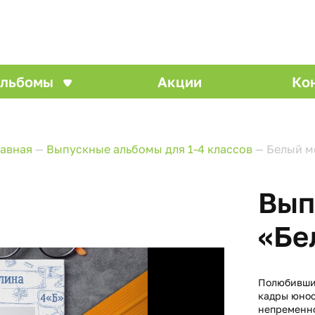
льбомы
Акции
Ко
лавная
—
Выпускные альбомы для 1-4 классов
—
Белый м
Вып
«Бе
Полюбивший
кадры юнос
непременно