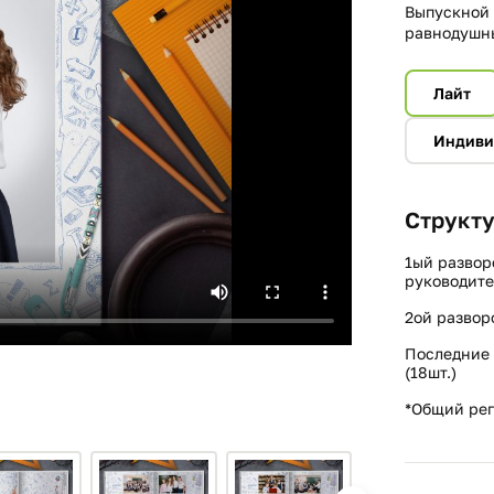
Выпускной 
равнодушны
Лайт
Индиви
Структу
1ый развор
руководите
2ой развор
Последние 
(18шт.)
*Общий реп