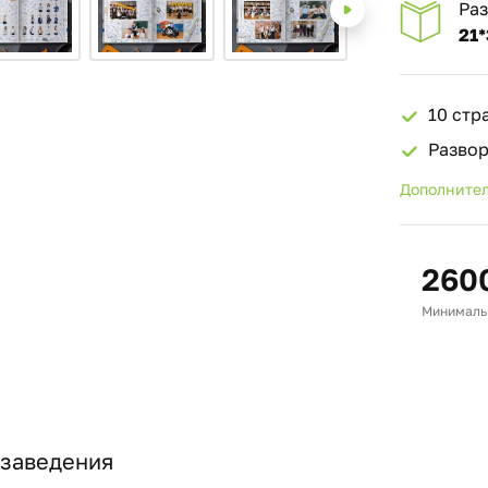
Ра
21*
10 стр
Разво
Дополнител
260
Минимальн
 заведения