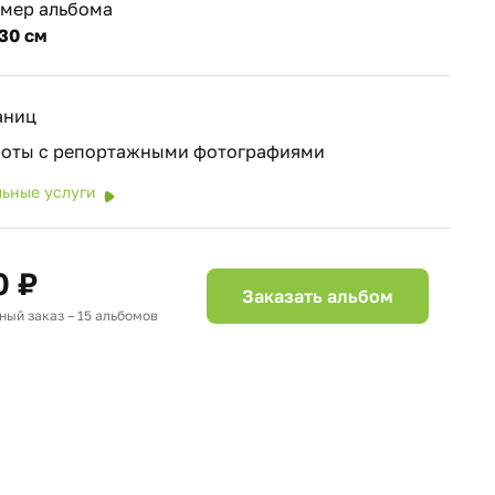
змер альбома
30 см
аниц
роты с репортажными фотографиями
ьные услуги
0 ₽
Заказать альбом
ый заказ – 15 альбомов