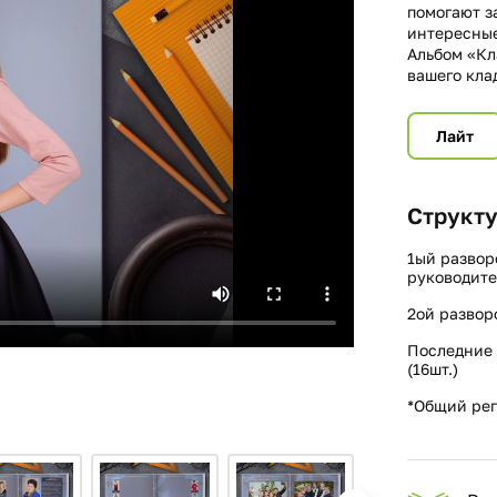
помогают з
интересные
Альбом «Кл
вашего кла
Лайт
Структу
1ый развор
руководите
2ой развор
Последние 
(16шт.)
*Общий реп