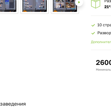
Ра
21*
10 стр
Разво
Дополнител
260
Минимальн
 заведения