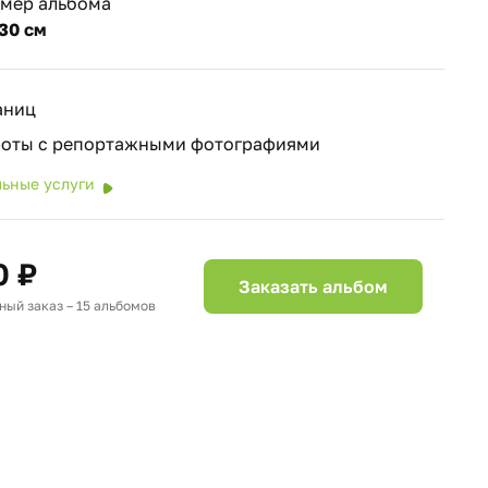
змер альбома
30 см
аниц
роты с репортажными фотографиями
ьные услуги
0 ₽
Заказать альбом
ый заказ – 15 альбомов