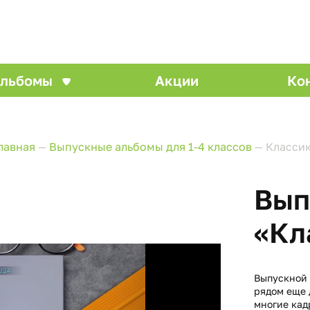
льбомы
Акции
Ко
лавная
—
Выпускные альбомы для 1-4 классов
—
Класси
Вып
«Кл
Выпускной 
рядом еще 
многие кад